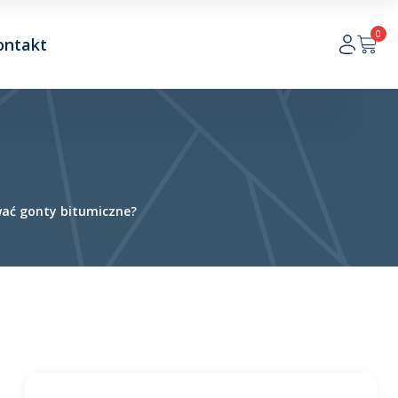
0
ontakt
wać gonty bitumiczne?