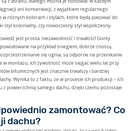
e są z asfaltu, dlatego można je stosować w każdym
lęgnacji ani konserwacji, z wyjątkiem regularnego
e w różnych kolorach i stylach, które będą pasować do
styl kolonialny, czy nowoczesny styl współczesny.
owiedź jest prosta: niezawodność i trwałość! Gonty
, spowodowane na przykład śniegiem, dobrze znoszą
rozprzestrzenianie się ognia, są odporne na przenikanie
twe w montażu, ich żywotność może sięgać wielu lat przy
ów bitumicznych jest znacznie trwalszy i bardziej
chy. Wynika to z faktu, że w procesie ich produkcji – ich
u z powierzchnią samego dachu, dzięki czemu pozostaje
 odpowiednio zamontować? Co
ji dachu?
z innymi rodzajami dachów, jest to, że są one bardzo