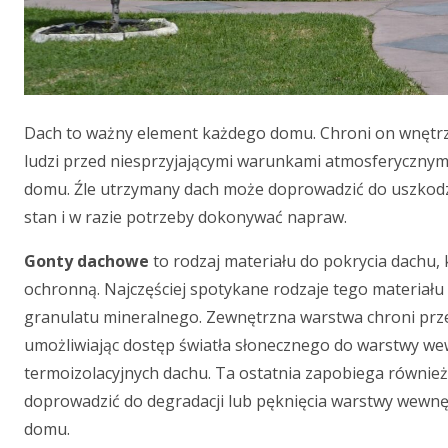
Dach to ważny element każdego domu. Chroni on wnętrze
ludzi przed niesprzyjającymi warunkami atmosferyczn
domu. Źle utrzymany dach może doprowadzić do uszkodze
stan i w razie potrzeby dokonywać napraw.
Gonty dachowe
to rodzaj materiału do pokrycia dachu,
ochronną. Najczęściej spotykane rodzaje tego materiału 
granulatu mineralnego. Zewnętrzna warstwa chroni prz
umożliwiając dostęp światła słonecznego do warstwy wew
termoizolacyjnych dachu. Ta ostatnia zapobiega również
doprowadzić do degradacji lub pęknięcia warstwy wewnęt
domu.