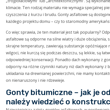
„trójpołaciowymi” lub „architektonicznymi”. Są wykonan
klimacie. Ten rodzaj materiału nie wymaga specjalnej pie
czyszczenia z kurzu i brudu. Gonty asfaltowe są dostępn
każdego projektu domu – czy to staromodny amerykański 
Co więc sprawia, że ten materiał jest tak popularny? Odp
asfaltowe są odporne na silne wiatry i duże obciążenia
skrajne temperatury, zawierają substancje opóźniające 
wilgoci, nie kurczą się podczas deszczu, są lekkie, są ła
odpowiedniej konserwacji. Ponadto dach wykonany z gont
odporny na różne czynniki natury niż dach wykonany z bla
układania na drewnianej powierzchni, nie mamy kontakt
on nienaruszony i nie rdzewieje.
Gonty bitumiczne – jak je
należy wiedzieć o konstrukc
Najważniejszą zaletą gontów asfaltowych, w porównaniu 