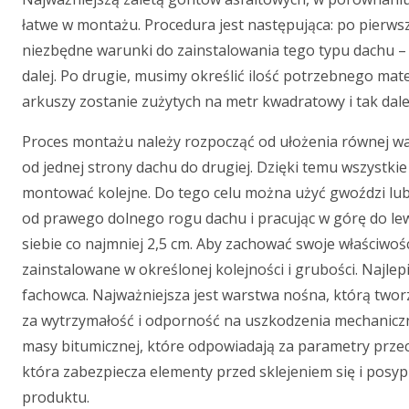
łatwe w montażu. Procedura jest następująca: po pierws
niezbędne warunki do zainstalowania tego typu dachu –
dalej. Po drugie, musimy określić ilość potrzebnego materi
arkuszy zostanie zużytych na metr kwadratowy i tak dal
Proces montażu należy rozpocząć od ułożenia równej wa
od jednej strony dachu do drugiej. Dzięki temu wszystk
montować kolejne. Do tego celu można użyć gwoździ lub 
od prawego dolnego rogu dachu i pracując w górę do le
siebie co najmniej 2,5 cm. Aby zachować swoje właściwośc
zainstalowane w określonej kolejności i grubości. Najlep
fachowca. Najważniejsza jest warstwa nośna, którą two
za wytrzymałość i odporność na uszkodzenia mechaniczn
masy bitumicznej, które odpowiadają za parametry prze
która zabezpiecza elementy przed sklejeniem się i posy
produktu.