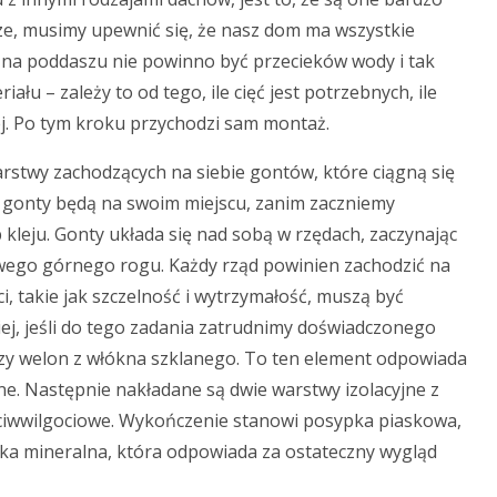
ze, musimy upewnić się, że nasz dom ma wszystkie
 na poddaszu nie powinno być przecieków wody i tak
ału – zależy to od tego, ile cięć jest potrzebnych, ile
ej. Po tym kroku przychodzi sam montaż.
rstwy zachodzących na siebie gontów, które ciągną się
ie gonty będą na swoim miejscu, zanim zaczniemy
kleju. Gonty układa się nad sobą w rzędach, zaczynając
wego górnego rogu. Każdy rząd powinien zachodzić na
i, takie jak szczelność i wytrzymałość, muszą być
iej, jeśli do tego zadania zatrudnimy doświadczonego
rzy welon z włókna szklanego. To ten element odpowiada
e. Następnie nakładane są dwie warstwy izolacyjne z
ciwwilgociowe. Wykończenie stanowi posypka piaskowa,
pka mineralna, która odpowiada za ostateczny wygląd