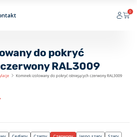
0
ontakt
lowany do pokryć
h czerwony RAL3009
lacje
Kominek izolowany do pokryć istniejących czerwony RAL3009
.
owy
Ceglany
Czarny
Czerwony
Jasno szary
Szary