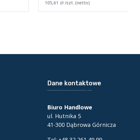
105,61
zł
/szt.
(netto)
Dane kontaktowe
Biuro Handlowe
ul. Hutnika 5
41-300 Dąbrowa Górnicza
Tel: +48 32 261 49 99