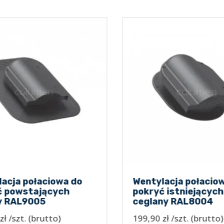
acja połaciowa do
Wentylacja połaciow
 powstających
pokryć istniejących
 RAL9005
ceglany RAL8004
zł
/szt.
(brutto)
199,90
zł
/szt.
(brutto)