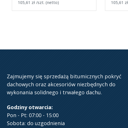
105,61
zł
/szt.
(netto)
105,61
zł
Zajmujemy się sprzedażą bitumicznych pokryć
dachowych oraz akcesoriów niezbędnych do
wykonania solidnego i trwałego dachu.
Godziny otwarcia:
Pon - Pt: 07:00 - 15:00
Sobota: do uzgodnienia