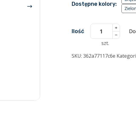
Dostępne kolory:
Zielo
ilość
Ilość
Do
Kominek
szt.
izolowany
do
SKU:
362a77117c6e
Kategor
pokryć
istniejących
czerwony
RAL3009