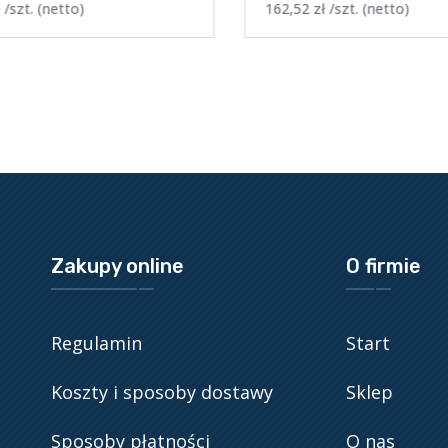
/szt.
(netto)
162,52
zł
/szt.
(netto)
Zakupy online
O firmie
Regulamin
Start
Koszty i sposoby dostawy
Sklep
Sposoby płatności
O nas