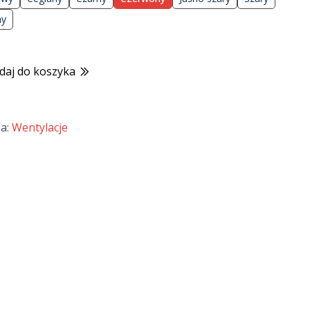
ny
daj do koszyka
ia:
Wentylacje