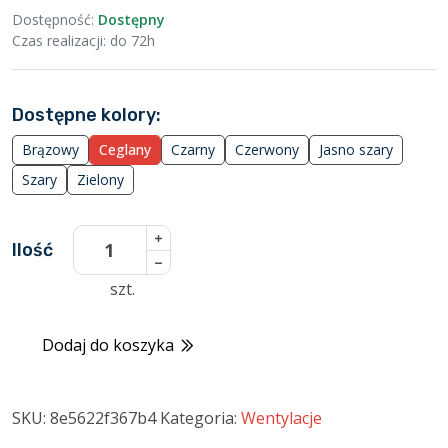
Dostępność:
Dostępny
Czas realizacji: do 72h
Dostępne kolory:
Brązowy
Ceglany
Czarny
Czerwony
Jasno szary
Szary
Zielony
ilość
Ilość
Kominek
szt.
izolowany
do
Dodaj do koszyka
pokryć
istniejących
ceglany
SKU:
8e5622f367b4
Kategoria:
Wentylacje
RAL8004